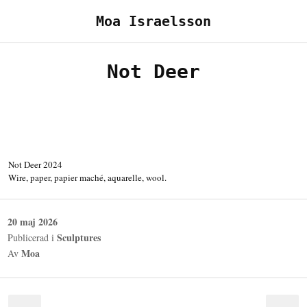
Hoppa
Moa Israelsson
till
innehåll
Not Deer
Not Deer 2024
Wire, paper, papier maché, aquarelle, wool.
Publicerad
20 maj 2026
den
Sculptures
Publicerad i
Moa
Av
Inläggsnavigering