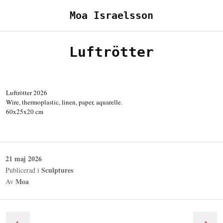
Hoppa
Moa Israelsson
till
innehåll
Luftrötter
Luftrötter 2026
Wire, thermoplastic, linen, paper, aquarelle.
60x25x20 cm
Publicerad
21 maj 2026
den
Sculptures
Publicerad i
Moa
Av
Inläggsnavigering