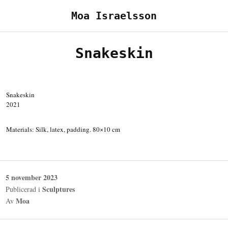
Hoppa
Moa Israelsson
till
innehåll
Snakeskin
Snakeskin
2021
Materials: Silk, latex, padding. 80×10 cm
Publicerad
5 november 2023
den
Sculptures
Publicerad i
Moa
Av
Inläggsnavigering